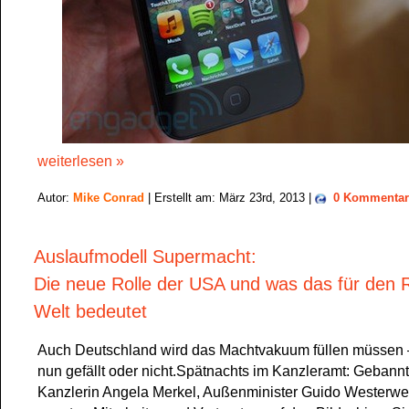
weiterlesen »
Autor:
Mike Conrad
| Erstellt am: März 23rd, 2013 |
0 Kommentar
Auslaufmodell Supermacht:
Die neue Rolle der USA und was das für den 
Welt bedeutet
Auch Deutschland wird das Machtvakuum füllen müssen 
nun gefällt oder nicht.Spätnachts im Kanzleramt: Gebannt
Kanzlerin Angela Merkel, Außenminister Guido Westerwel