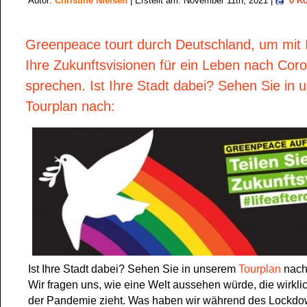
Autor:
Christine Nielsen
| Erstellt am: November 11th, 2021 |
0 K
Greenpeace tourt durch Deutschland, um mit 
Ihre Zukunftsvisionen für ein Leben nach Cor
sprechen. Ist Ihre Stadt dabei? Sehen Sie in
Tourplan nach:
Ist Ihre Stadt dabei? Sehen Sie in unserem
Tourplan
nach
Wir fragen uns, wie eine Welt aussehen würde, die wirkli
der Pandemie zieht. Was haben wir während des Lockdow