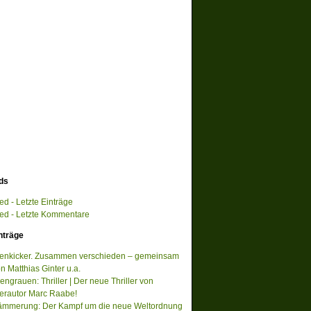
ds
d - Letzte Einträge
d - Letzte Kommentare
nträge
tenkicker. Zusammen verschieden – gemeinsam
on Matthias Ginter u.a.
ngrauen: Thriller | Der neue Thriller von
lerautor Marc Raabe!
ämmerung: Der Kampf um die neue Weltordnung