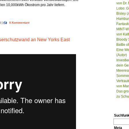
von Dr. 
len 10,000kWh Ökostrom pro Jahr liefern.
Lobo: G
Bisley (
Hamburg
5 |
0 Kommentare
Fantast
MINT-Wi
von Kat
sserschutzwand an New Yorks East
Bloody S
Battle 
Eine We
(Autor)
Investie
dein Ge
Meeresd
Sommer, 
Vertrau
von Mar
Das gro
zu Schw
Suchfunk
Meta