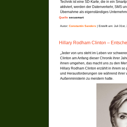
Technik ist eine SD-Karte, die in ein Smart
aktiviert, werden der Datenverkehr, SMS und
Übernahme als eigenständiges Unternehme
Quelle
secusmart
Autor:
Constantin Sanders
| Erstellt am: Juli 31st
Hillary Rodham Clinton – Entsc
„Jeder von uns steht im Leben vor schwere
Clinton am Anfang dieser Chronik ihrer Ja
ihnen umgehen, das macht uns zu den Mens
Hillary Rodham Clinton erzählt in ihrem so
und Herausforderungen sie während ihrer v
Außenministerin zu meistern hatte.