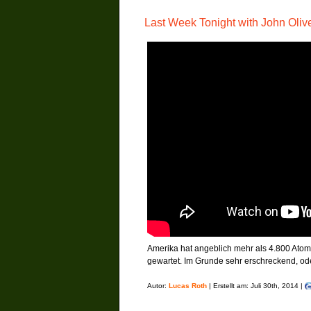
Last Week Tonight with John Oli
Amerika hat angeblich mehr als 4.800 Atom
gewartet. Im Grunde sehr erschreckend, od
Autor:
Lucas Roth
| Erstellt am: Juli 30th, 2014 |