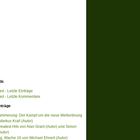
ds
d - Letzte Einträge
d - Letzte Kommentare
nträge
ämmerung: Der Kampf um die neue Weltordnung
Markus Krall (Autor)
reatest Hits von Alan Grant (Autor) und Simon
Autor)
, Wache 16 von Michael Ehnert (Autor)