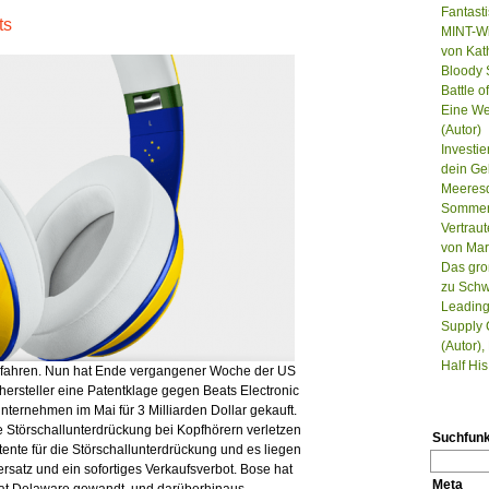
Fantast
ts
MINT-Wi
von Kat
Bloody S
Battle 
Eine We
(Autor)
Investie
dein Ge
Meeresd
Sommer, 
Vertrau
von Mar
Das gro
zu Schw
Leading
Supply 
(Autor),
Half Hi
verfahren. Nun hat Ende vergangener Woche der US
ersteller eine Patentklage gegen Beats Electronic
Unternehmen im Mai für 3 Milliarden Dollar gekauft.
e Störschallunterdrückung bei Kopfhörern verletzen
Suchfunk
ente für die Störschallunterdrückung und es liegen
rsatz und ein sofortiges Verkaufsverbot. Bose hat
Meta