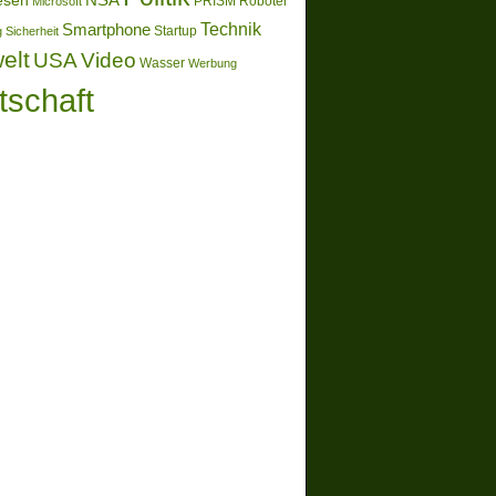
esen
Microsoft
PRISM
Roboter
Technik
Smartphone
g
Sicherheit
Startup
elt
Video
USA
Wasser
Werbung
tschaft