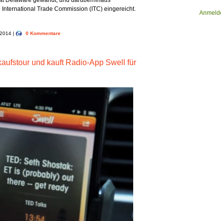
aat Delaware gewandt, und darüberhinaus
nternational Trade Commission (ITC) eingereicht.
Anmeld
, 2014 |
0 Kommentare
nkaufstour und kauft Radio-App Swell für