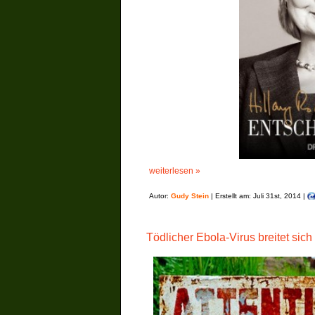
weiterlesen »
Autor:
Gudy Stein
| Erstellt am: Juli 31st, 2014 |
Tödlicher Ebola-Virus breitet sich