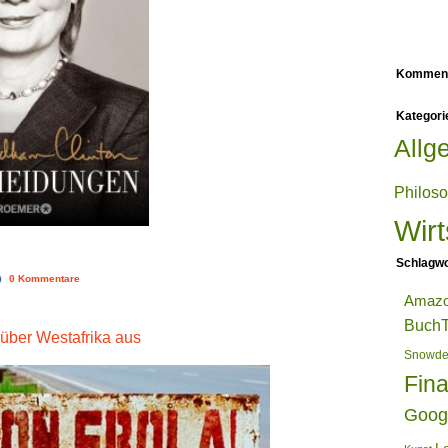
Kommen
Kategori
Allg
Philos
Wirt
Schlagwo
0 Kommentare
Amaz
BuchT
 über Westafrika aus
Snowd
Fin
Goog