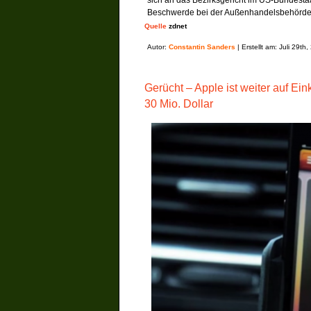
sich an das Bezirksgericht im US-Bundest
Beschwerde bei der Außenhandelsbehörde I
Quelle
zdnet
Autor:
Constantin Sanders
| Erstellt am: Juli 29th
Gerücht – Apple ist weiter auf Ei
30 Mio. Dollar