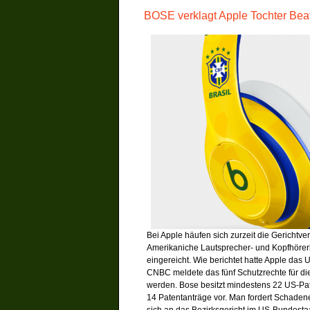
BOSE verklagt Apple Tochter Bea
Bei Apple häufen sich zurzeit die Gericht
Amerikaniche Lautsprecher- und Kopfhörerh
eingereicht. Wie berichtet hatte Apple das 
CNBC meldete das fünf Schutzrechte für di
werden. Bose besitzt mindestens 22 US-Pat
14 Patentanträge vor. Man fordert Schadene