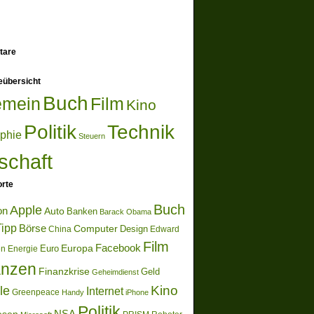
tare
eübersicht
Buch
emein
Film
Kino
Politik
Technik
ophie
Steuern
schaft
rte
Buch
Apple
on
Auto
Banken
Barack Obama
ipp
Börse
Computer
Design
China
Edward
Film
Europa
Facebook
Euro
en
Energie
anzen
Finanzkrise
Geld
Geheimdienst
Kino
le
Internet
Greenpeace
Handy
iPhone
Politik
NSA