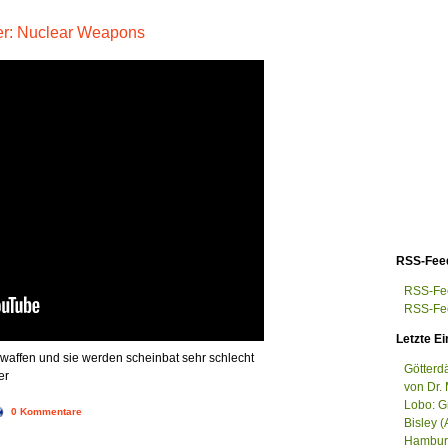
ver: Nuclear Weapons
RSS-Fee
RSS-Fee
RSS-Fee
Letzte Ei
waffen und sie werden scheinbat sehr schlecht
Götterd
er
von Dr. 
Lobo: G
0 Kommentare
Bisley (
Hamburg