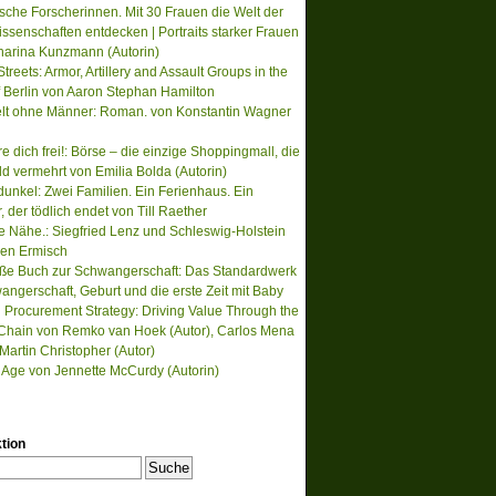
ische Forscherinnen. Mit 30 Frauen die Welt der
ssenschaften entdecken | Portraits starker Frauen
harina Kunzmann (Autorin)
treets: Armor, Artillery and Assault Groups in the
of Berlin von Aaron Stephan Hamilton
lt ohne Männer: Roman. von Konstantin Wagner
re dich frei!: Börse – die einzige Shoppingmall, die
ld vermehrt von Emilia Bolda (Autorin)
unkel: Zwei Familien. Ein Ferienhaus. Ein
der tödlich endet von Till Raether
te Nähe.: Siegfried Lenz und Schleswig-Holstein
en Ermisch
ße Buch zur Schwangerschaft: Das Standardwerk
angerschaft, Geburt und die erste Zeit mit Baby
 Procurement Strategy: Driving Value Through the
Chain von Remko van Hoek (Autor), Carlos Mena
 Martin Christopher (Autor)
s Age von Jennette McCurdy (Autorin)
tion