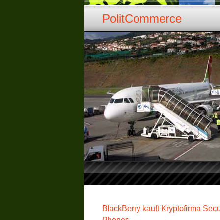
PolitCommerce
BlackBerry kauft Kryptofirma Sec
Phones