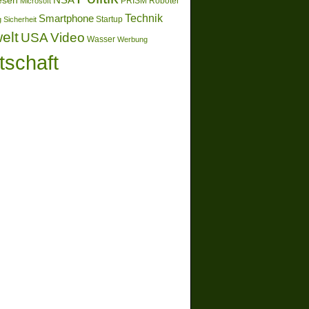
esen
Microsoft
PRISM
Roboter
Technik
Smartphone
g
Sicherheit
Startup
elt
Video
USA
Wasser
Werbung
tschaft