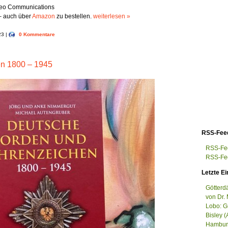
deo Communications
– auch über
Amazon
zu bestellen.
weiterlesen »
23 |
0 Kommentare
n 1800 – 1945
RSS-Fee
RSS-Fee
RSS-Fee
Letzte Ei
Götterd
von Dr. 
Lobo: G
Bisley (
Hamburg