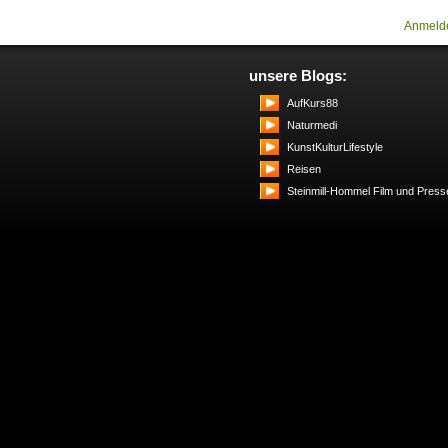
Anmeld
unsere Blogs:
AufKurs88
Naturmedi
KunstKulturLifestyle
Reisen
Steinmill-Hommel Film und Press