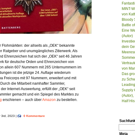
Fantast
MINT-Wi
von Kat
Bloody S
Battle 
Eine We
(Autor)
Investie
Flohmärkten: der allseits als „OEK“ bekannte
dein Ge
her Ratgeber und unumgängliches Zitierwerk. Als
Meeresd
d Ehrenzeichen hat sich der „OEK“ seit 46 Jahren
Sommer, 
erk für deutsche Orden und Ehrenzeichen von
Vertrau
on allein 607 Nummern mit 265 Unternummern im
von Mar
ldungen ist die jetzige 24. Auflage wiederum
Das gro
ma Freicorps mit 97 Nummern, erweitert und mit
zu Schw
 Durch die Mitarbeit namhafter Sammler,
Leading
der Internet-Auswertung, erfüllt der „OEK“ seit
Supply 
ammler gemacht und ein Spiegel des Marktes zu
(Autor),
ag
erschienen – auch über
Amazon
zu bestellen.
Half Hi
r 3rd, 2023 |
0 Kommentare
Suchfunk
Meta