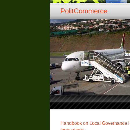
PolitCommerce
Handbook on Local Governance in 
Innovations