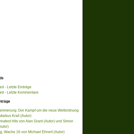
ds
d - Letzte Einträge
d - Letzte Kommentare
nträge
ämmerung: Der Kampf um die neue Weltordnung
Markus Krall (Autor)
reatest Hits von Alan Grant (Autor) und Simon
Autor)
, Wache 16 von Michael Ehnert (Autor)