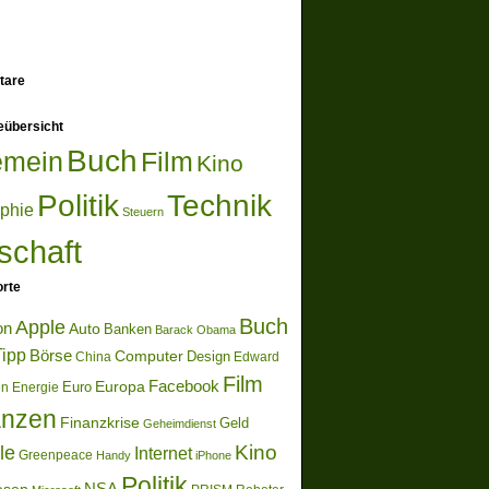
tare
eübersicht
Buch
emein
Film
Kino
Politik
Technik
ophie
Steuern
schaft
rte
Buch
Apple
on
Auto
Banken
Barack Obama
ipp
Börse
Computer
Design
China
Edward
Film
Europa
Facebook
Euro
en
Energie
anzen
Finanzkrise
Geld
Geheimdienst
Kino
le
Internet
Greenpeace
Handy
iPhone
Politik
NSA