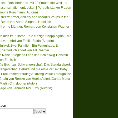
ische Forscherinnen. Mit 30 Frauen die Welt der
ssenschaften entdecken | Portraits starker Frauen
harina Kunzmann (Autorin)
treets: Armor, Artillery and Assault Groups in the
of Berlin von Aaron Stephan Hamilton
lt ohne Männer: Roman. von Konstantin Wagner
re dich frei!: Börse – die einzige Shoppingmall, die
ld vermehrt von Emilia Bolda (Autorin)
unkel: Zwei Familien. Ein Ferienhaus. Ein
der tödlich endet von Till Raether
te Nähe.: Siegfried Lenz und Schleswig-Holstein
en Ermisch
ße Buch zur Schwangerschaft: Das Standardwerk
angerschaft, Geburt und die erste Zeit mit Baby
 Procurement Strategy: Driving Value Through the
Chain von Remko van Hoek (Autor), Carlos Mena
 Martin Christopher (Autor)
s Age von Jennette McCurdy (Autorin)
tion