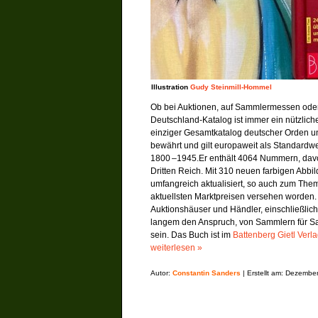
Illustration
Gudy Steinmill-Hommel
Ob bei Auktionen, auf Sammlermessen oder 
Deutschland-Katalog ist ­immer ein nützlic
einziger Gesamtkatalog deutscher Orden un
bewährt und gilt europaweit als Standardw
1800 –1945.Er enthält 4064 Nummern, dav
Dritten Reich. Mit 310 neuen ­farbigen Abbi
umfangreich aktualisiert, so auch zum The
aktuellsten Marktpreisen versehen worden.
Auktionshäuser und Händler, einschließlich 
langem den Anspruch, von Sammlern für S
sein. Das Buch ist im
Battenberg Gietl Verl
weiterlesen »
Autor:
Constantin Sanders
| Erstellt am: Dezembe