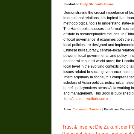
Illustration
Gudy Steinmill-Hommel
Demonstrating the crucial importance of l
international relations, this topical Handb
methodological tools to understand state–soci
The Handbook assesses the formal mechanism
of state to reconceptualize the local in Chin
of local governance, it examines both the st
local policies are designed and implemente
Chinese bureaucracy, central–local relations
power in local governments, and policy inno
neoliberal capitalist world order, the Han
local level in the evolving contexts of digit
issues related to social governance includi
Interdisciplinary in scope, this comprehens
scholars of Asian politics, policy, urban stu
benefit policymakers across Asia working i
and management. This Book is published b
from
Amazon
.
weiterlesen »
Autor:
Constantin Sanders
| Erstellt am: Dezembe
Trust & Inspire: Die Zukunft der 
Potenzial Ihres Teams und erziel