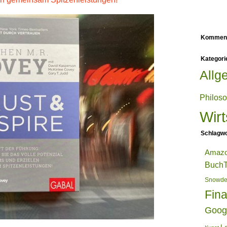
Kommen
Kategori
Allg
Philos
Wirt
Schlagwo
Amaz
BuchT
Snowd
Fin
Goog