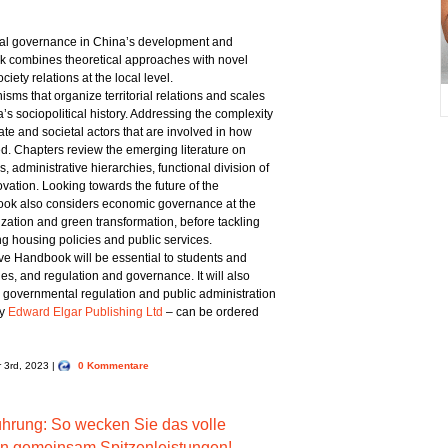
ocal governance in China’s development and
ook combines theoretical approaches with novel
ety relations at the local level.
s that organize territorial relations and scales
a’s sociopolitical history. Addressing the complexity
ate and societal actors that are involved in how
d. Chapters review the emerging literature on
, administrative hierarchies, functional division of
vation. Looking towards the future of the
dbook also considers economic governance at the
alization and green transformation, before tackling
ng housing policies and public services.
ive Handbook will be essential to students and
dies, and regulation and governance. It will also
n governmental regulation and public administration
y‎
Edward Elgar Publishing Ltd
– can be ordered
r 3rd, 2023 |
0 Kommentare
Führung: So wecken Sie das volle
en gemeinsam Spitzenleistungen!