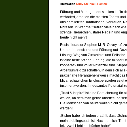
Illustration
Gudy Steinmill-Hommel
Führung und Management stecken tief in de
verändert, arbeiten die meisten Teams u
aus dem letzten Jahrtausend. Vertrauen, Re
Phrasen. In Wahrheit setzen viele nach wie
strenge Hierarchien, starre Regeln und eng
heute nicht mehr!
Bestsellerautor Stephen M. R. Covey ruft
Unternehmenskultur und Führung auf. Dazu b
Lösung: Weg von Zuckerbrot und Peitsche – h
ist eine neue Art der Führung, die mit der
kooperativ und voller Potenzial sind. Step
Arbeitsumfeld zu schaffen, in dem sich alle 
praxisnahe Herangehensweise macht das Buc
Mit anschaulichen Erfolgsbeispielen zeigt 
inspiriert werden, ihr gesamtes Potenzial z
„Trust & Inspire“ ist eine Bereicherung für
wollen, an dem man gerne arbeitet und sei
Die Menschen von heute wollen nicht geman
werden!
„Bisher habe ich jedem erzählt, dass ‚Schn
mein Lieblingsbuch ist. Nachdem ich ‚Trust
jetzt zwei Lieblingsbücher habe!“