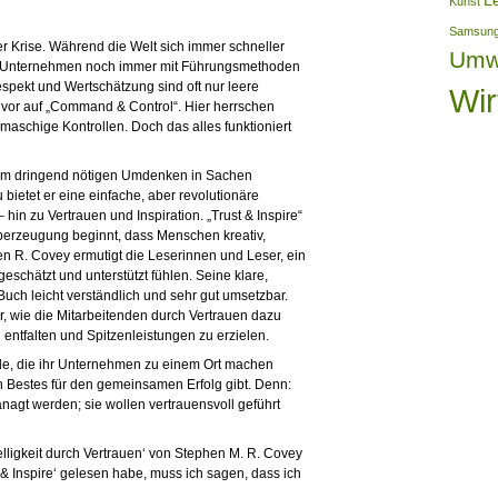
L
Kunst
Samsun
r Krise. Während die Welt sich immer schneller
Umw
nd Unternehmen noch immer mit Führungsmethoden
spekt und Wertschätzung sind oft nur leere
Wir
 vor auf „Command & Control“. Hier herrschen
maschige Kontrollen. Doch das alles funktioniert
 zum dringend nötigen Umdenken in Sachen
ietet er eine einfache, aber revolutionäre
in zu Vertrauen und Inspiration. „Trust & Inspire“
 Überzeugung beginnt, dass Menschen kreativ,
hen R. Covey ermutigt die Leserinnen und Leser, ein
geschätzt und unterstützt fühlen. Seine klare,
h leicht verständlich und sehr gut umsetzbar.
er, wie die Mitarbeitenden durch Vertrauen dazu
u entfalten und Spitzenleistungen zu erzielen.
 alle, die ihr Unternehmen zu einem Ort machen
n Bestes für den gemeinsamen Erfolg gibt. Denn:
agt werden; sie wollen vertrauensvoll geführt
elligkeit durch Vertrauen‘ von Stephen M. R. Covey
 & Inspire‘ gelesen habe, muss ich sagen, dass ich