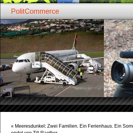
PolitCommerce
«
Meeresdunkel: Zwei Familien. Ein Ferienhaus. Ein Somm
endet von Till Raether