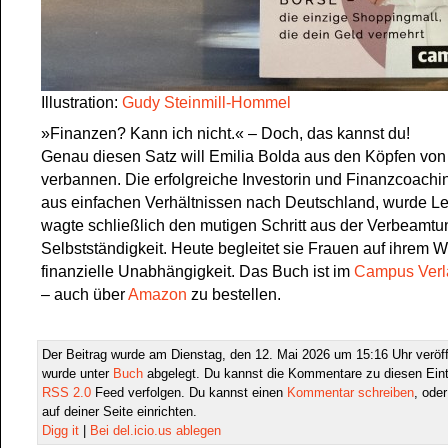
Illustration:
Gudy Steinmill-Hommel
»Finanzen? Kann ich nicht.« – Doch, das kannst du!
Genau diesen Satz will Emilia Bolda aus den Köpfen vo
verbannen. Die erfolgreiche Investorin und Finanzcoachi
aus einfachen Verhältnissen nach Deutschland, wurde Le
wagte schließlich den mutigen Schritt aus der Verbeamtun
Selbstständigkeit. Heute begleitet sie Frauen auf ihrem W
finanzielle Unabhängigkeit. Das Buch ist im
Campus Verl
– auch über
Amazon
zu bestellen.
Der Beitrag wurde am Dienstag, den 12. Mai 2026 um 15:16 Uhr veröff
wurde unter
Buch
abgelegt. Du kannst die Kommentare zu diesen Eint
RSS 2.0
Feed verfolgen. Du kannst einen
Kommentar schreiben
, ode
auf deiner Seite einrichten.
Digg it
|
Bei del.icio.us ablegen