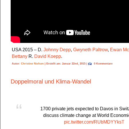
USA 2015 – D.
Johnny Depp
,
Gwyneth Paltrow
,
Ewan Mc
Bettany
R.
David Koepp
.
Autor:
Christine Nielsen
| Erstellt am: Januar 22nd, 2015 |
0 Kommentare
Doppelmoral und Klima-Wandel
1700 private jets expected to Davos in Swit
discuss climate change at World Econom
pic.twitter.com/RUbMDYYksT