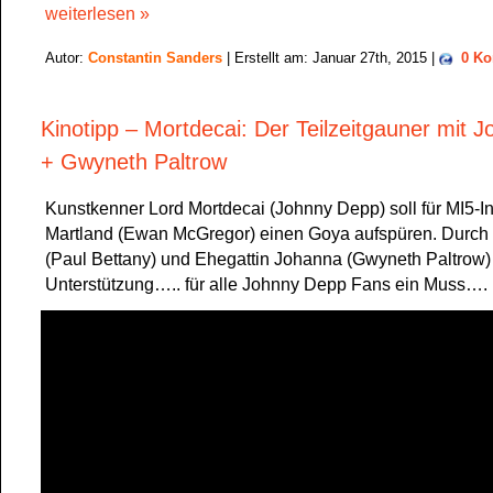
weiterlesen »
Autor:
Constantin Sanders
| Erstellt am: Januar 27th, 2015 |
0 K
Kinotipp – Mortdecai: Der Teilzeitgauner mit 
+ Gwyneth Paltrow
Kunstkenner Lord Mortdecai (Johnny Depp) soll für MI5-I
Martland (Ewan McGregor) einen Goya aufspüren. Durch 
(Paul Bettany) und Ehegattin Johanna (Gwyneth Paltrow
Unterstützung….. für alle Johnny Depp Fans ein Muss….