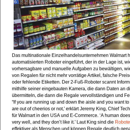
Das multinationale Einzelhandelsunternehmen Walmart h
automatisierten Roboter eingeführt, der in der Lage ist, w
vorhersagbare und manuelle Aufgaben zu bewältigen, w
von Regalen für nicht mehr vorrätige Artikel, falsche Prei
oder fehlende Etiketten. Der 2-Fuß-Roboter scannt Infor
mithilfe seiner eingebauten Kamera, die dann Daten an di
übermitteln, die dann die Regale vervollständigen und F
“If you are running up and down the aisle and you want to
are out of cheerios or not,’ erklärt Jeremy King, Chief Tec
für Walmart in den USA und E-Commerce. ‘A human doesn’
very well, and they don’t like it.’ Laut King sind die
Robot
effektiver als Menschen und können Regale deutlich gen