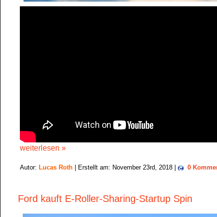
weiterlesen »
Autor:
Lucas Roth
| Erstellt am: November 23rd, 2018 |
0 Kommen
Ford kauft E-Roller-Sharing-Startup Spin