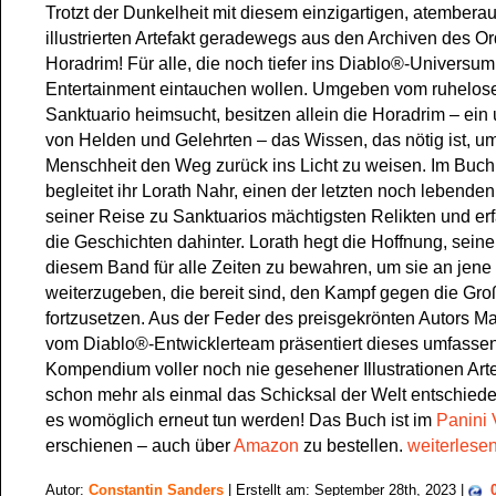
Trotzt der Dunkelheit mit diesem einzigartigen, atember
illustrierten Artefakt geradewegs aus den Archiven des O
Horadrim! Für alle, die noch tiefer ins Diablo®-Universum
Entertainment eintauchen wollen. Umgeben vom ruhelos
Sanktuario heimsucht, besitzen allein die Horadrim – ein 
von Helden und Gelehrten – das Wissen, das nötig ist, u
Menschheit den Weg zurück ins Licht zu weisen. Im Buch
begleitet ihr Lorath Nahr, einen der letzten noch lebende
seiner Reise zu Sanktuarios mächtigsten Relikten und er
die Geschichten dahinter. Lorath hegt die Hoffnung, seine
diesem Band für alle Zeiten zu bewahren, um sie an jene
weiterzugeben, die bereit sind, den Kampf gegen die Gr
fortzusetzen. Aus der Feder des preisgekrönten Autors Ma
vom Diablo®-Entwicklerteam präsentiert dieses umfasse
Kompendium voller noch nie gesehener Illustrationen Arte
schon mehr als einmal das Schicksal der Welt entschied
es womöglich erneut tun werden! Das Buch ist im
Panini
erschienen – auch über
Amazon
zu bestellen.
weiterlese
Autor:
Constantin Sanders
| Erstellt am: September 28th, 2023 |