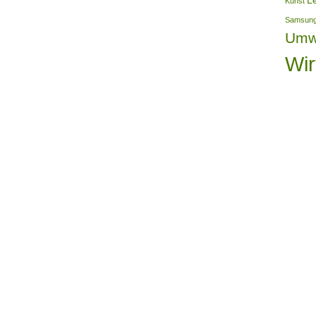
L
Kunst
Samsun
Umw
Wir