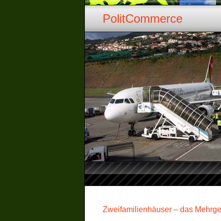
PolitCommerce
Zweifamilienhäuser – das Mehrge