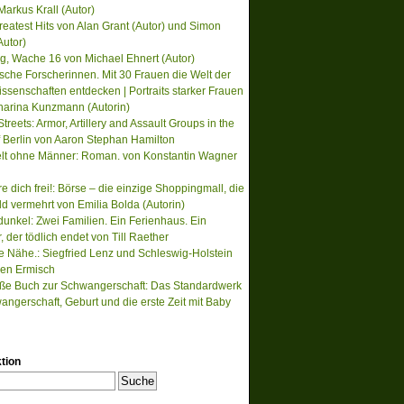
Markus Krall (Autor)
reatest Hits von Alan Grant (Autor) und Simon
Autor)
, Wache 16 von Michael Ehnert (Autor)
ische Forscherinnen. Mit 30 Frauen die Welt der
ssenschaften entdecken | Portraits starker Frauen
harina Kunzmann (Autorin)
treets: Armor, Artillery and Assault Groups in the
of Berlin von Aaron Stephan Hamilton
lt ohne Männer: Roman. von Konstantin Wagner
re dich frei!: Börse – die einzige Shoppingmall, die
ld vermehrt von Emilia Bolda (Autorin)
unkel: Zwei Familien. Ein Ferienhaus. Ein
der tödlich endet von Till Raether
te Nähe.: Siegfried Lenz und Schleswig-Holstein
en Ermisch
ße Buch zur Schwangerschaft: Das Standardwerk
angerschaft, Geburt und die erste Zeit mit Baby
tion