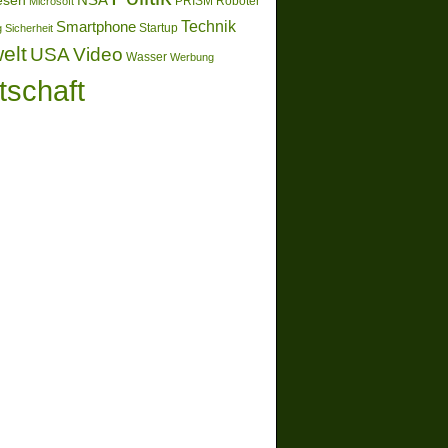
esen
Microsoft
PRISM
Roboter
Technik
Smartphone
g
Sicherheit
Startup
elt
Video
USA
Wasser
Werbung
tschaft