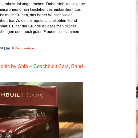
genheim ist ungebrochen. Dabei steht das eigene
ntumswohnung. Ein freistehendes Einfamilienhaus
tück im Grünen, das ist der Wunsch vieler
ealisierbar. Zu einem regelrecht beliebten Trend
nhaus. Einer der Gründe ist, dass man mit der
gehörigen oder auch guten Freunden zusammen
020 |
0 Kommentare
nic by Ghia – Coachbuilt Cars, Band