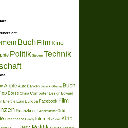
tare
eübersicht
Buch
emein
Film
Kino
Politik
Technik
ophie
Steuern
schaft
rte
Buch
Apple
on
Auto
Banken
Barack Obama
ipp
Börse
Computer
Design
China
Edward
Film
Europa
Facebook
Euro
en
Energie
anzen
Finanzkrise
Geld
Geheimdienst
Kino
le
Internet
Greenpeace
Handy
iPhone
Politik
NSA