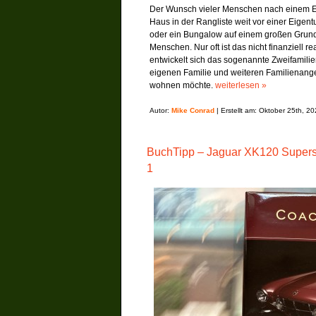
Der Wunsch vieler Menschen nach einem Ei
Haus in der Rangliste weit vor einer Eige
oder ein Bungalow auf einem großen Grunds
Menschen. Nur oft ist das nicht finanziell r
entwickelt sich das sogenannte Zweifamilie
eigenen Familie und weiteren Familienan
wohnen möchte.
weiterlesen »
Autor:
Mike Conrad
| Erstellt am: Oktober 25th, 2
BuchTipp – Jaguar XK120 Superso
1