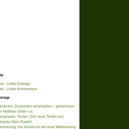
ds
d - Letzte Einträge
d - Letzte Kommentare
nträge
tenkicker. Zusammen verschieden – gemeinsam
on Matthias Ginter u.a.
ngrauen: Thriller | Der neue Thriller von
lerautor Marc Raabe!
ämmerung: Der Kampf um die neue Weltordnung