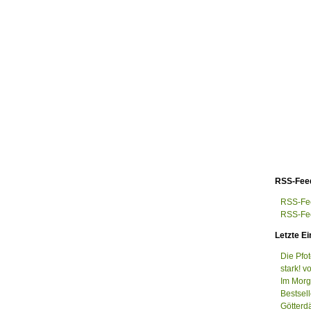
RSS-Fee
RSS-Fee
RSS-Fee
Letzte Ei
Die Pfo
stark! v
Im Morge
Bestsel
Götterd