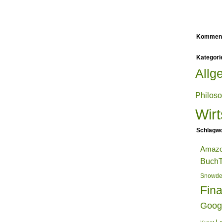
Kommen
Kategori
Allg
Philos
Wirt
Schlagwo
Amaz
BuchT
Snowd
Fin
Goog