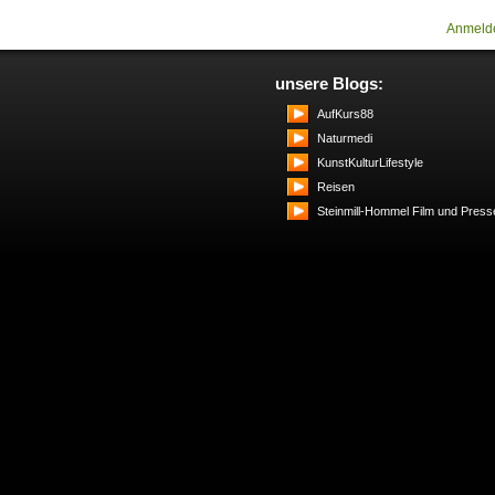
Anmeld
unsere Blogs:
AufKurs88
Naturmedi
KunstKulturLifestyle
Reisen
Steinmill-Hommel Film und Press