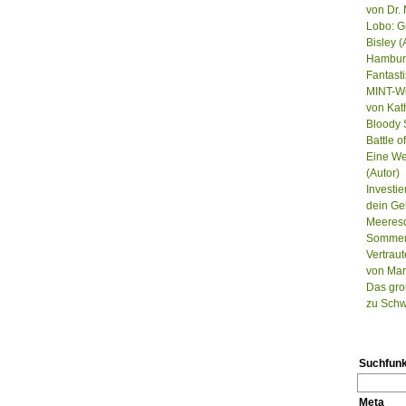
von Dr. 
Lobo: G
Bisley (
Hamburg
Fantast
MINT-Wi
von Kat
Bloody S
Battle 
Eine We
(Autor)
Investie
dein Ge
Meeresd
Sommer, 
Vertrau
von Mar
Das gro
zu Schw
Suchfunk
Meta