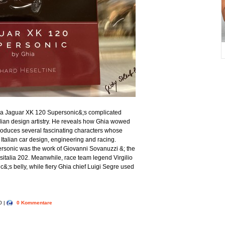
hia Jaguar XK 120 Supersonic&;s complicated
talian design artistry. He reveals how Ghia wowed
introduces several fascinating characters whose
Italian car design, engineering and racing.
ersonic was the work of Giovanni Sovanuzzi &; the
sitalia 202. Meanwhile, race team legend Virgilio
ic&;s belly, while fiery Ghia chief Luigi Segre used
0 |
0 Kommentare