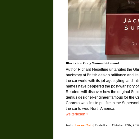
Illustration Gudy Steinmill-Hommel
Author Richard Heseltine untangles the G
backstory of British design brilliance and I
the car world with its jet-age styling, and 
names have peppered the post-war story of 
Readers will discover how the original Sup
genius designer-engineer famous for the Ci
Conrero was first to put fire in the Superson
the car to woo North America.
weiterlesen »
Autor:
Lucas Roth
| Erstellt am: Oktober 17th, 202