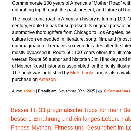
Commemorate 100 years of America’s “Mother Road” with
enthralling trip through the past, present, and future of Ro
The most iconic road in American history is turning 100. O
century, Route 66 has far surpassed its original prosaic 
automotive thoroughfare from Chicago to Los Angeles, b
culture icon embedded in literature, song, film, and (most s
our imagination. It remains so even decades after the Inte
mostly bypassed it. Route 66: 100 Years offers the ultimate
veteran Route 66 author and historian Jim Hinckley and t
of Mother Road historians assembled for the richly illustra
The book was published by
Motorbooks
and is also availa
purchase on
Amazon
Autor:
admin
| Erstellt am: November 26th, 2025 |
0 Kommentare
Besser fit: 33 pragmatische Tipps für mehr B
bessere Ernährung und ein langes Leben. Fakt
Fitness-Mythen. Fitness und Gesundheit im Lo