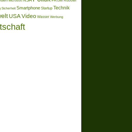
esen
Microsoft
PRISM
Roboter
Technik
Smartphone
g
Sicherheit
Startup
elt
Video
USA
Wasser
Werbung
tschaft