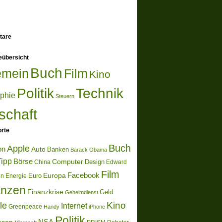
tare
eübersicht
Buch
emein
Film
Kino
Politik
Technik
ophie
Steuern
schaft
rte
Buch
Apple
on
Auto
Banken
Barack Obama
ipp
Börse
Computer
Design
China
Edward
Film
Europa
Facebook
Euro
en
Energie
anzen
Finanzkrise
Geld
Geheimdienst
Kino
le
Internet
Greenpeace
Handy
iPhone
Politik
NSA