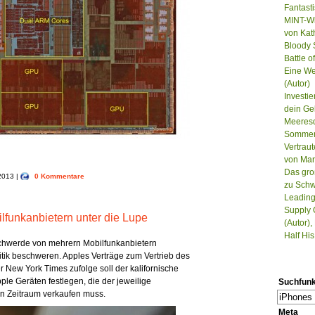
Fantast
MINT-Wi
von Kat
Bloody S
Battle 
Eine We
(Autor)
Investie
dein Ge
Meeresd
Sommer, 
Vertrau
von Mar
Das gro
 2013 |
0 Kommentare
zu Schw
Leading
Supply 
lfunkanbietern unter die Lupe
(Autor),
Half Hi
chwerde von mehrern Mobilfunkanbietern
litik beschweren. Apples Verträge zum Vertrieb des
r New York Times zufolge soll der kalifornische
le Geräten festlegen, die der jeweilige
Suchfunk
n Zeitraum verkaufen muss.
Meta