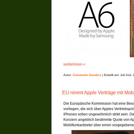
weiterlesen »
Autor:
Constantin Sanders
| Erstellt am: Juli 2nd,
EU nimmt Apple Verträge mit Mobi
Die Europäische Kommission hat eine Bes
vorliegen, die sich über Apples Vertriebspo
iPhones sollen ungewöhnlich strikt sein. De
Konzern angeblich bestimmte Quote von App
Mobilfunkanbieter über einen vorgegebene