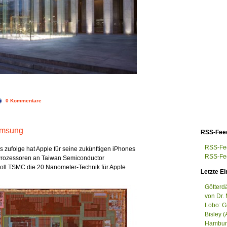
0 Kommentare
amsung
RSS-Fee
RSS-Fee
s zufolge hat Apple für seine zukünftigen iPhones
RSS-Fee
 Prozessoren an Taiwan Semiconductor
oll TSMC die 20 Nanometer-Technik für Apple
Letzte Ei
Götterd
von Dr. 
Lobo: G
Bisley (
Hamburg