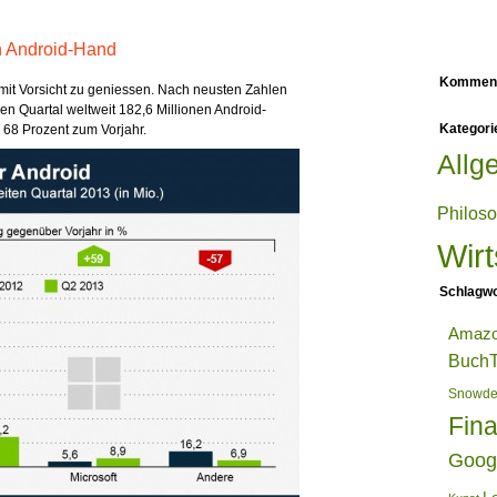
n Android-Hand
Kommen
 mit Vorsicht zu geniessen. Nach neusten Zahlen
en Quartal weltweit 182,6 Millionen Android-
Kategori
 68 Prozent zum Vorjahr.
Allg
Philos
Wirt
Schlagwo
Amaz
BuchT
Snowd
Fin
Goog