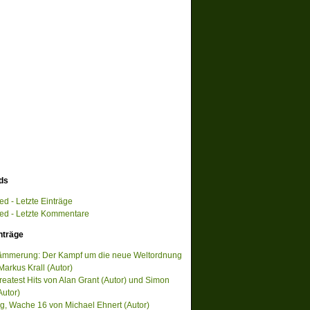
ds
d - Letzte Einträge
d - Letzte Kommentare
nträge
ämmerung: Der Kampf um die neue Weltordnung
Markus Krall (Autor)
reatest Hits von Alan Grant (Autor) und Simon
Autor)
, Wache 16 von Michael Ehnert (Autor)