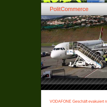
PolitCommerce
VODAFONE Geschäft evakuiert n