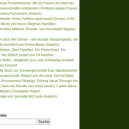
ische Forscherinnen. Mit 30 Frauen die Welt der
ssenschaften entdecken | Portraits starker Frauen
harina Kunzmann (Autorin)
treets: Armor, Artillery and Assault Groups in the
of Berlin von Aaron Stephan Hamilton
lt ohne Männer: Roman. von Konstantin Wagner
re dich frei!: Börse – die einzige Shoppingmall, die
ld vermehrt von Emilia Bolda (Autorin)
unkel: Zwei Familien. Ein Ferienhaus. Ein
der tödlich endet von Till Raether
te Nähe.: Siegfried Lenz und Schleswig-Holstein
en Ermisch
ße Buch zur Schwangerschaft: Das Standardwerk
angerschaft, Geburt und die erste Zeit mit Baby
 Procurement Strategy: Driving Value Through the
Chain von Remko van Hoek (Autor), Carlos Mena
 Martin Christopher (Autor)
s Age von Jennette McCurdy (Autorin)
tion