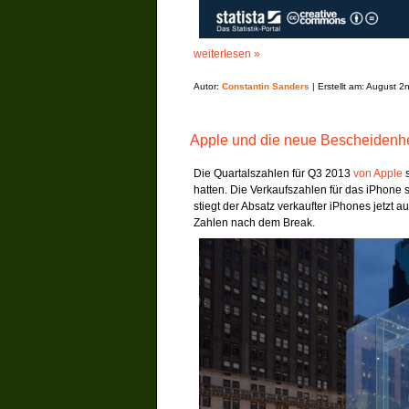
weiterlesen »
Autor:
Constantin Sanders
| Erstellt am: August 2
Apple und die neue Bescheidenhe
Die Quartalszahlen für Q3 2013
von Apple
s
hatten. Die Verkaufszahlen für das iPhone s
stiegt der Absatz verkaufter iPhones jetzt a
Zahlen nach dem Break.