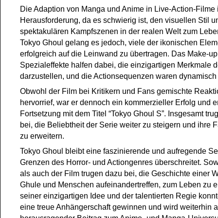
Die Adaption von Manga und Anime in Live-Action-Filme is
Herausforderung, da es schwierig ist, den visuellen Stil u
spektakulären Kampfszenen in der realen Welt zum Lebe
Tokyo Ghoul gelang es jedoch, viele der ikonischen Elem
erfolgreich auf die Leinwand zu übertragen. Das Make-up
Spezialeffekte halfen dabei, die einzigartigen Merkmale 
darzustellen, und die Actionsequenzen waren dynamisch
Obwohl der Film bei Kritikern und Fans gemischte Reakt
hervorrief, war er dennoch ein kommerzieller Erfolg und er
Fortsetzung mit dem Titel “Tokyo Ghoul S”. Insgesamt tru
bei, die Beliebtheit der Serie weiter zu steigern und ihr
zu erweitern.
Tokyo Ghoul bleibt eine faszinierende und aufregende Ser
Grenzen des Horror- und Actiongenres überschreitet. So
als auch der Film trugen dazu bei, die Geschichte einer We
Ghule und Menschen aufeinandertreffen, zum Leben zu e
seiner einzigartigen Idee und der talentierten Regie kon
eine treue Anhängerschaft gewinnen und wird weiterhin a