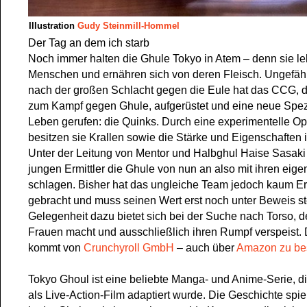
Illustration
Gudy Steinmill-Hommel
Der Tag an dem ich starb
Noch immer halten die Ghule Tokyo in Atem – denn sie le
Menschen und ernähren sich von deren Fleisch. Ungefäh
nach der großen Schlacht gegen die Eule hat das CCG, 
zum Kampf gegen Ghule, aufgerüstet und eine neue Spezi
Leben gerufen: die Quinks. Durch eine experimentelle Op
besitzen sie Krallen sowie die Stärke und Eigenschaften 
Unter der Leitung von Mentor und Halbghul Haise Sasaki 
jungen Ermittler die Ghule von nun an also mit ihren eig
schlagen. Bisher hat das ungleiche Team jedoch kaum E
gebracht und muss seinen Wert erst noch unter Beweis st
Gelegenheit dazu bietet sich bei der Suche nach Torso, d
Frauen macht und ausschließlich ihren Rumpf verspeist.
kommt von
Crunchyroll GmbH
– auch über
Amazon zu bes
Tokyo Ghoul ist eine beliebte Manga- und Anime-Serie, d
als Live-Action-Film adaptiert wurde. Die Geschichte spiel