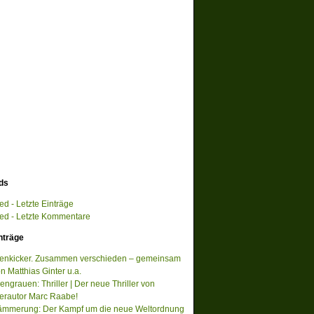
ds
d - Letzte Einträge
d - Letzte Kommentare
nträge
tenkicker. Zusammen verschieden – gemeinsam
on Matthias Ginter u.a.
ngrauen: Thriller | Der neue Thriller von
lerautor Marc Raabe!
ämmerung: Der Kampf um die neue Weltordnung