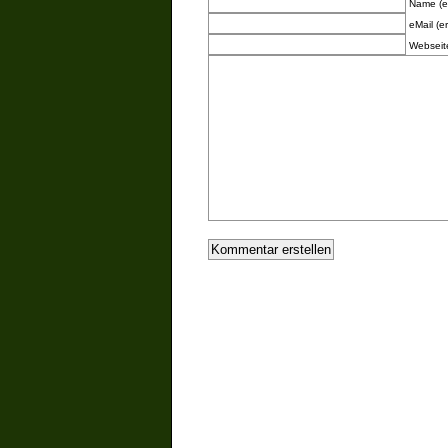
Name (er
eMail (er
Webseit