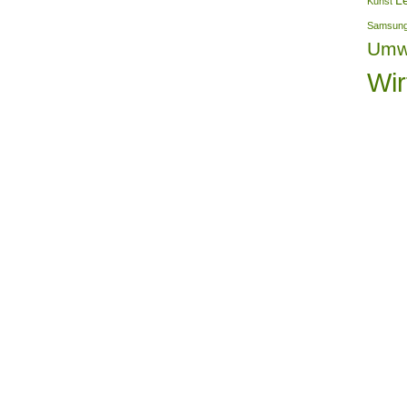
L
Kunst
Samsun
Umw
Wir