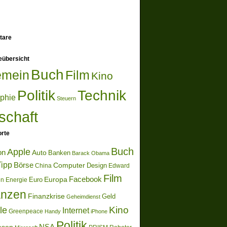
tare
eübersicht
Buch
emein
Film
Kino
Politik
Technik
ophie
Steuern
schaft
rte
Buch
Apple
on
Auto
Banken
Barack Obama
ipp
Börse
Computer
Design
China
Edward
Film
Europa
Facebook
Euro
en
Energie
anzen
Finanzkrise
Geld
Geheimdienst
Kino
le
Internet
Greenpeace
Handy
iPhone
Politik
NSA