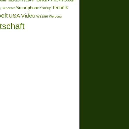
esen
Microsoft
PRISM
Roboter
Technik
Smartphone
g
Sicherheit
Startup
elt
Video
USA
Wasser
Werbung
tschaft