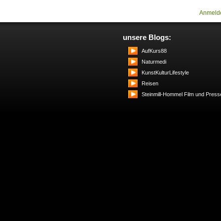
Anmeld
unsere Blogs:
AufKurs88
Naturmedi
KunstKulturLifestyle
Reisen
Steinmill-Hommel Film und Press