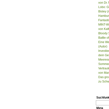
von Dr. 
Lobo: G
Bisley (
Hamburg
Fantast
MINT-Wi
von Kat
Bloody S
Battle 
Eine We
(Autor)
Investie
dein Ge
Meeresd
Sommer, 
Vertrau
von Mar
Das gro
zu Schw
Suchfunk
Meta