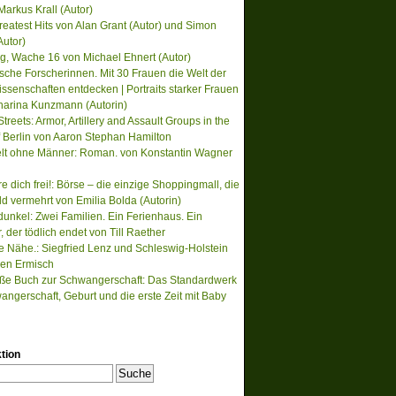
Markus Krall (Autor)
reatest Hits von Alan Grant (Autor) und Simon
Autor)
, Wache 16 von Michael Ehnert (Autor)
ische Forscherinnen. Mit 30 Frauen die Welt der
ssenschaften entdecken | Portraits starker Frauen
harina Kunzmann (Autorin)
treets: Armor, Artillery and Assault Groups in the
of Berlin von Aaron Stephan Hamilton
lt ohne Männer: Roman. von Konstantin Wagner
re dich frei!: Börse – die einzige Shoppingmall, die
ld vermehrt von Emilia Bolda (Autorin)
unkel: Zwei Familien. Ein Ferienhaus. Ein
der tödlich endet von Till Raether
te Nähe.: Siegfried Lenz und Schleswig-Holstein
en Ermisch
ße Buch zur Schwangerschaft: Das Standardwerk
angerschaft, Geburt und die erste Zeit mit Baby
tion