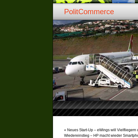
PolitCommerce
«
Neues Start-Up – eWings will Vielfliegern
Wiedereinstieg – HP macht wieder Smartph