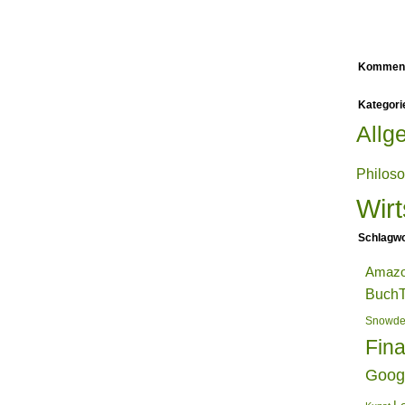
Kommen
Kategori
Allg
Philos
Wirt
Schlagwo
Amaz
BuchT
Snowd
Fin
Goog