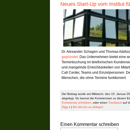
Neues Start-Up vom Institut f
Dr. Alexander Schagen und Thomas Addis
gegründet
. Das Unternehmen bietet eine we
Terminbuchung im telefonischen Kundenser
und mangelnde Erreichbarkeiten von Mitarb
Call Center, Teams und Einzelpersonen. D
Menschen, die ohne Termine funktioniert.
Der Beitrag wurde am Mittwoch, den 15. Januar 20
abgelegt. Du kannst die Kommentare zu diesen Ei
Kommentar schreiben
, oder einen
Trackback
auf de
Digg it
|
Bei del.icio.us ablegen
Einen Kommentar schreiben