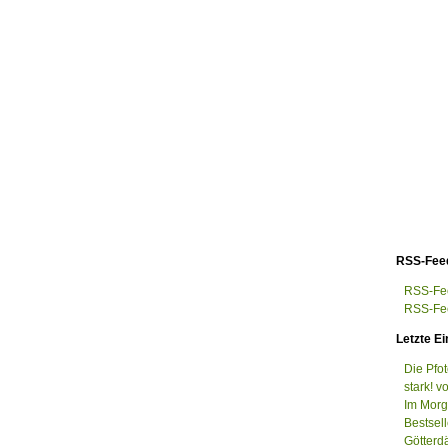
RSS-Fee
RSS-Fee
RSS-Fee
Letzte Ei
Die Pfo
stark! v
Im Morge
Bestsel
Götterd