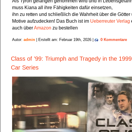
Als Tyron gefangen genommen wird und in Lebensgefahr
muss Kiana all ihre Fähigkeiten dafür einsetzen,
ihn zu retten und schließlich die Wahrheit über die Götter
Motive aufzudecken! Das Buch ist im
Ueberreuter Verlag
auch über
Amazon
zu bestellen
Autor:
admin
| Erstellt am: Februar 19th, 2026 |
0 Kommentare
Class of ’99: Triumph and Tragedy in the 1999
Car Series