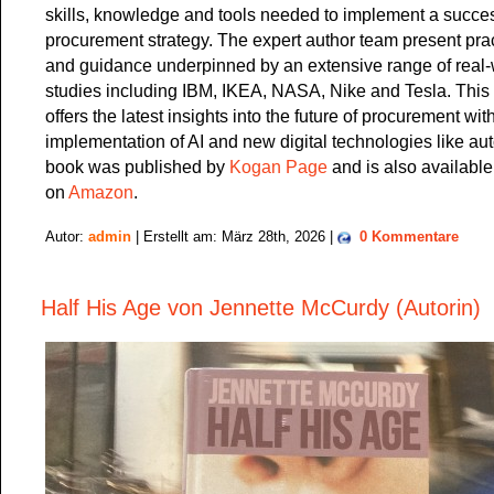
skills, knowledge and tools needed to implement a succes
procurement strategy. The expert author team present prac
and guidance underpinned by an extensive range of real-
studies including IBM, IKEA, NASA, Nike and Tesla. This f
offers the latest insights into the future of procurement wi
implementation of AI and new digital technologies like au
book was published by
Kogan Page
and is also available
on
Amazon
.
Autor:
admin
| Erstellt am: März 28th, 2026 |
0 Kommentare
Half His Age von Jennette McCurdy (Autorin)