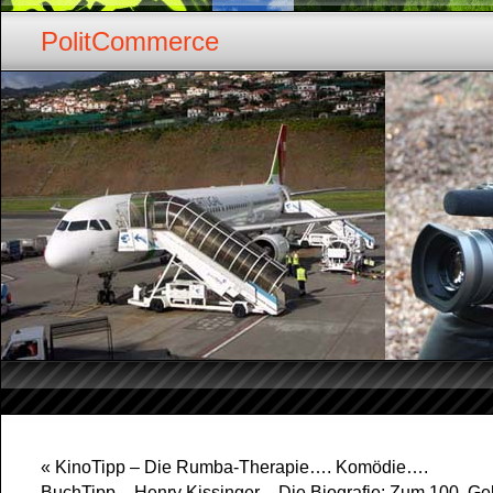
PolitCommerce
«
KinoTipp – Die Rumba-Therapie…. Komödie….
BuchTipp – Henry Kissinger – Die Biografie: Zum 100. Geb