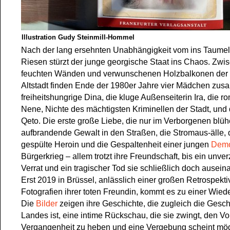
Illustration Gudy Steinmill-Hommel
Nach der lang ersehnten Unabhängigkeit vom ins Taume
Riesen stürzt der junge georgische Staat ins Chaos. Zwi
feuchten Wänden und verwunschenen Holzbalkonen der T
Altstadt finden Ende der 1980er Jahre vier Mädchen zus
freiheitshungrige Dina, die kluge Außenseiterin Ira, die r
Nene, Nichte des mächtigsten Kriminellen der Stadt, und 
Qeto. Die erste große Liebe, die nur im Verborgenen blühe
aufbrandende Gewalt in den Straßen, die Stromaus-älle, 
gespülte Heroin und die Gespaltenheit einer jungen
Demo
Bürgerkrieg – allem trotzt ihre Freundschaft, bis ein unver
Verrat und ein tragischer Tod sie schließlich doch ausein
Erst 2019 in Brüssel, anlässlich einer großen Retrospekti
Fotografien ihrer toten Freundin, kommt es zu einer Wie
Die
Bilder
zeigen ihre Geschichte, die zugleich die Gesch
Landes ist, eine intime Rückschau, die sie zwingt, den V
Vergangenheit zu heben und eine Vergebung scheint mög