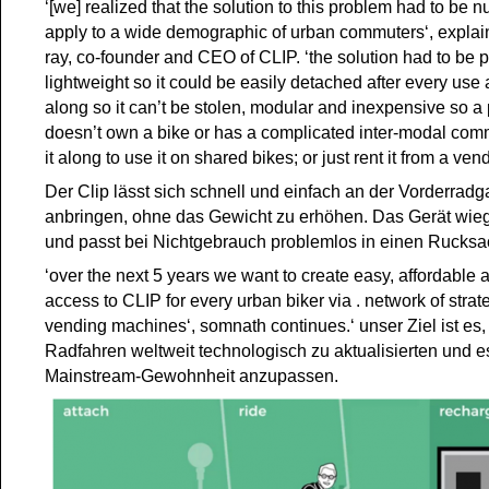
‘[we] realized that the solution to this problem had to be
apply to a wide demographic of urban commuters‘, expla
ray, co-founder and CEO of CLIP. ‘the solution had to be 
lightweight so it could be easily detached after every use
along so it can’t be stolen, modular and inexpensive so 
doesn’t own a bike or has a complicated inter-modal com
it along to use it on shared bikes; or just rent it from a ve
Der Clip lässt sich schnell und einfach an der Vorderradg
anbringen, ohne das Gewicht zu erhöhen. Das Gerät wiegt
und passt bei Nichtgebrauch problemlos in einen Rucksa
‘over the next 5 years we want to create easy, affordable 
access to CLIP for every urban biker via . network of strat
vending machines‘, somnath continues.‘ unser Ziel ist es,
Radfahren weltweit technologisch zu aktualisierten und e
Mainstream-Gewohnheit anzupassen.