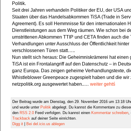
Politik.
Seit drei Jahren verhandeln Politiker der EU, der USA un
Staaten über das Handelsabkommen TiSA (Trade in Serv
Agreement). Es soll Hemmnisse für den internationalen H
Dienstleistungen aus dem Weg räumen. Wie schon bei d
umstrittenen Abkommen TTIP und CETA finden auch die 
Verhandlungen unter Ausschluss der Öffentlichkeit hinter
verschlossenen Türen statt…..
Nun stellt sich heraus: Die Geheimniskrämerei hat einen
TiSA ist ein Frontalangriff auf den Datenschutz – in Deut
ganz Europa. Das zeigen geheime Verhandlungstexte, di
Whistleblower Greenpeace zugespielt haben und die wi
netzpolitik.org ausgewertet haben..…
weiter gehtś
Der Beitrag wurde am Dienstag, den 29. November 2016 um 13:18 Uhr 
und wurde unter
Politik
abgelegt. Du kannst die Kommentare zu diesen
den
RSS 2.0
Feed verfolgen. Du kannst einen
Kommentar schreiben
,
Trackback
auf deiner Seite einrichten.
Digg it
|
Bei del.icio.us ablegen