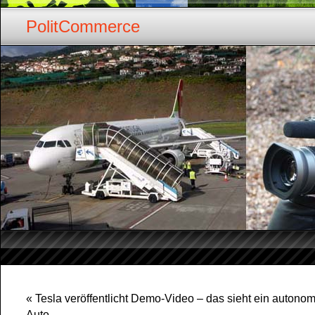
PolitCommerce
«
Tesla veröffentlicht Demo-Video – das sieht ein autono
Auto