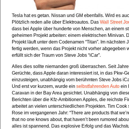
Tesla hat es getan. Nissan und GM ebenfalls. Wird es au
Plötzlich reden alle über Elektroautos. Das
Wall Street Jo
dass bei Apple über hunderte von Menschen, an einem s
geheimen Projekt arbeiten: einem elektrischen Minivan. 
Projekt läuft unter dem Codenamen “Titan”. Im nächsten J
fertig werden, wenn das Projekt nicht vorher abgegeben w
erfüllt sich der Traum von Steve Jobs “iCar”.
Alles dies sollte niemanden groß überraschen. Seit Jahre
Gerüchte, dass Apple daran interessiert ist, in das Pkw-G
einzusteigen, unabhängig vom berühmten Steve Jobs iCa
Und erst vor kurzem, wurde ein
selbstfahrenden Auto
ein
Caravan in der Bay Area gesichtet. Unabhängig von dies
Berichten über die Kfz-Ambitionen Apples, die reichste F
arbeitet an vielen unterschiedlichen Projekten. Tim Cook 
Rose im vergangenen Jahr: “There are products that we’r
that no one knows about, that haven’t been rumored about
alles ist spannend. Das explosive Erfolg und das Wachst