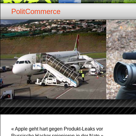
PolitCommerce
«
Apple geht hart gegen Produkt-Leaks vor
Russische Hacker spionieren in der Nato
»