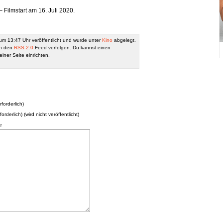
Filmstart am 16. Juli 2020.
um 13:47 Uhr veröffentlicht und wurde unter
Kino
abgelegt.
ch den
RSS 2.0
Feed verfolgen. Du kannst einen
iner Seite einrichten.
forderlich)
forderlich) (wird nicht veröffentlicht)
e