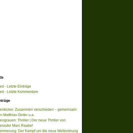
ds
d - Letzte Einträge
d - Letzte Kommentare
nträge
tenkicker. Zusammen verschieden – gemeinsam
on Matthias Ginter u.a.
ngrauen: Thriller | Der neue Thriller von
lerautor Marc Raabe!
ämmerung: Der Kampf um die neue Weltordnung