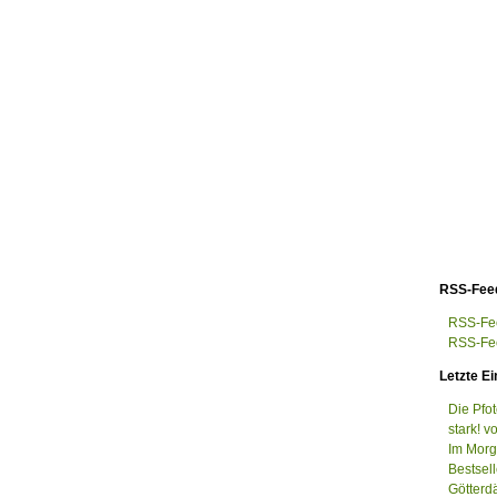
RSS-Fee
RSS-Fee
RSS-Fee
Letzte Ei
Die Pfo
stark! v
Im Morge
Bestsel
Götterd