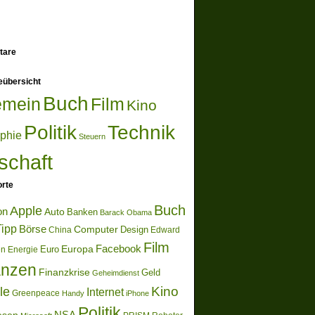
tare
eübersicht
Buch
emein
Film
Kino
Politik
Technik
ophie
Steuern
schaft
rte
Buch
Apple
on
Auto
Banken
Barack Obama
ipp
Börse
Computer
Design
China
Edward
Film
Europa
Facebook
Euro
en
Energie
anzen
Finanzkrise
Geld
Geheimdienst
Kino
le
Internet
Greenpeace
Handy
iPhone
Politik
NSA