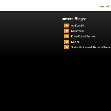
Anmeld
unsere Blogs:
AufKurs88
Naturmedi
KunstKulturLifestyle
Reisen
Steinmill-Hommel Film und Press