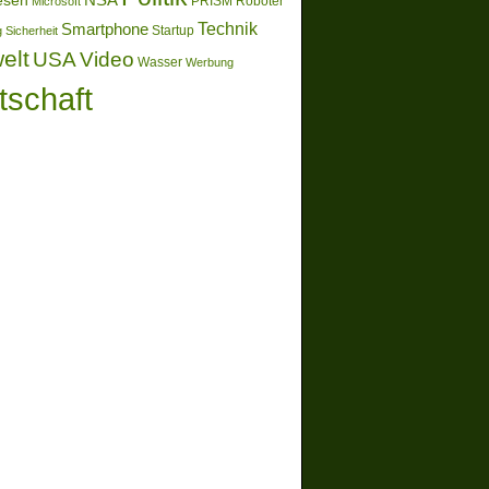
esen
Microsoft
PRISM
Roboter
Technik
Smartphone
g
Sicherheit
Startup
elt
Video
USA
Wasser
Werbung
tschaft