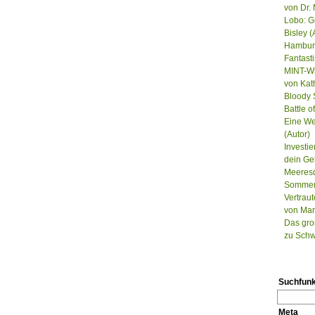
von Dr. 
Lobo: G
Bisley (
Hamburg
Fantast
MINT-Wi
von Kat
Bloody S
Battle 
Eine We
(Autor)
Investie
dein Ge
Meeresd
Sommer, 
Vertrau
von Mar
Das gro
zu Schw
Suchfunk
Meta