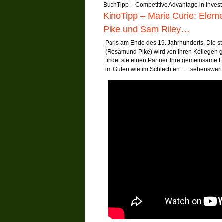
BuchTipp – Competitive Advantage in Investi
KinoTipp – Marie Curie: Ele
Pike und Sam Riley…
Paris am Ende des 19. Jahrhunderts. Die s
(Rosamund Pike) wird von ihren Kollegen g
findet sie einen Partner. Ihre gemeinsame E
im Guten wie im Schlechten….. sehenswer