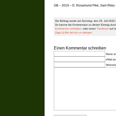
GB – 2019 – D. Rosamund Pike, Sam Riley – 
Der Beitrag wurde am Sonntag, den 26. Juli 2020 
Du kannst die Kommentare zu diesen Eintrag dur
Kommentar schreiben
, oder einen
Trackback
auf de
Digg it
|
Bei del.icio.us ablegen
Einen Kommentar schreiben
Name (er
eMail (er
Webseit