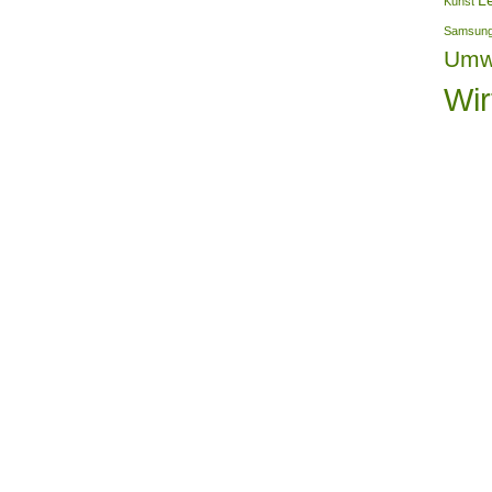
L
Kunst
Samsun
Umw
Wir