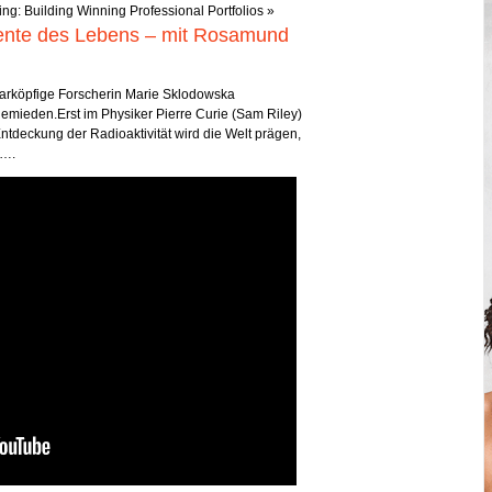
ng: Building Winning Professional Portfolios
»
mente des Lebens – mit Rosamund
tarköpfige Forscherin Marie Sklodowska
emieden.Erst im Physiker Pierre Curie (Sam Riley)
ntdeckung der Radioaktivität wird die Welt prägen,
t….