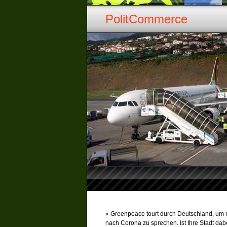
PolitCommerce
«
Greenpeace tourt durch Deutschland, um mi
nach Corona zu sprechen. Ist Ihre Stadt da