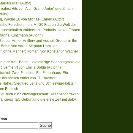
Markus Krall (Autor)
reatest Hits von Alan Grant (Autor) und Simon
Autor)
, Wache 16 von Michael Ehnert (Autor)
ische Forscherinnen. Mit 30 Frauen die Welt der
ssenschaften entdecken | Portraits starker Frauen
harina Kunzmann (Autorin)
treets: Armor, Artillery and Assault Groups in the
of Berlin von Aaron Stephan Hamilton
lt ohne Männer: Roman. von Konstantin Wagner
re dich frei!: Börse – die einzige Shoppingmall, die
ld vermehrt von Emilia Bolda (Autorin)
unkel: Zwei Familien. Ein Ferienhaus. Ein
der tödlich endet von Till Raether
te Nähe.: Siegfried Lenz und Schleswig-Holstein
en Ermisch
ße Buch zur Schwangerschaft: Das Standardwerk
angerschaft, Geburt und die erste Zeit mit Baby
tion