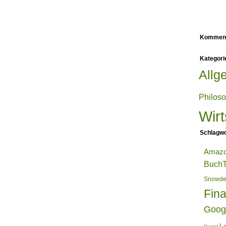
Kommen
Kategori
Allg
Philos
Wirt
Schlagwo
Amaz
BuchT
Snowd
Fin
Goog