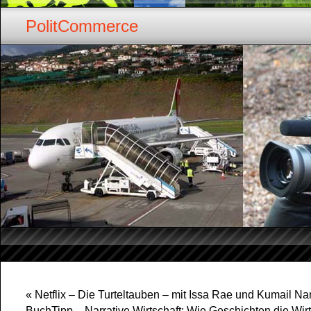
PolitCommerce
«
Netflix – Die Turteltauben – mit Issa Rae und Kumail Na
BuchTipp – Narrative Wirtschaft: Wie Geschichten die Wirt