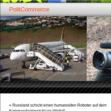
PolitCommerce
«
Russland schickt einen humanoiden Roboter auf dem
Kommandantenstuhl ins Weltall