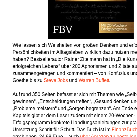
Wie lassen sich Weisheiten von großen Denkern und erfo
Persönlichkeiten im Alltagsleben wirklich dazu nutzen me
haben? Bestsellerautor Rainer Zitelmann hat in „Die Kun
erfolgreichen Lebens“ über 200 Aphorismen und Zitate a
zusammengetragen und kommentiert – von Konfuzius und
Goethe bis zu
Steve Jobs
und
Warren Buffett
.
Auf rund 350 Seiten befasst er sich mit Themen wie „Selb
gewinnen“, „Entscheidungen treffen“, „Gesund denken un
„Probleme meistern“ und „Sorgen begrenzen“. Am Ende e
Kapitels gibt er dem Leser zudem mit einem 20-Wochen-
Erfolgsprogramm konkrete Handlungsanleitungen zur pra
Umsetzung Schritt für Schritt. Das Buch ist im
FinanzBuch
erschienen, 24,99 Euro – auch
über Amazon zu bestellen