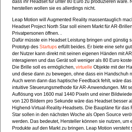
dass ihr Headset für unter 80 Euro zu produzieren wäre. N
herstellen wollen sie es allerdings nicht.
Leap Motion will Augmented Reality massentauglich ma
Headset Project North Star soll einem Markt für AR-Brillen
Privatpersonen öffnen. .
Dafür müsste ein Headset Leistung bringen und günstig s
Prototyp des
Startups
erfüllt beides. Er biete eine sehr gut
der Nutzer kann direkt mit seinen eigenen Händen mit A
interagieren und das Gerät soll weniger als 80 Euro koste
Die Brille soll es ermöglichen,
virtuelle
Objekte mit der Ha
und diese dann zu bewegen, ohne dass ein Handschuh n
Auch wenn dann das haptische Feedback fehlt, wäre das
intuitive Steuerungsmethode für AR-Anwendungen. Mit se
Auflösung von 1600 mal 1440 Pixeln und einer Bildwiede
von 120 Bildern pro Sekunde wäre das Headset besser al
Highend-Virtual-Reality-Headsets. Die Baupläne für das 
Star sollen in den nächsten Woche als Open Source veröff
werden. Das bedeutet, Hersteller können sie nutzen, um 
Produkte auf den Markt zu bringen. Leap Motion versteht 