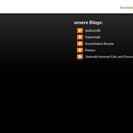
Anmeld
unsere Blogs:
AufKurs88
Naturmedi
KunstKulturLifestyle
Reisen
Steinmill-Hommel Film und Press