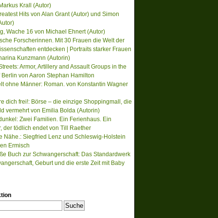
Markus Krall (Autor)
reatest Hits von Alan Grant (Autor) und Simon
Autor)
, Wache 16 von Michael Ehnert (Autor)
ische Forscherinnen. Mit 30 Frauen die Welt der
ssenschaften entdecken | Portraits starker Frauen
harina Kunzmann (Autorin)
treets: Armor, Artillery and Assault Groups in the
of Berlin von Aaron Stephan Hamilton
lt ohne Männer: Roman. von Konstantin Wagner
re dich frei!: Börse – die einzige Shoppingmall, die
ld vermehrt von Emilia Bolda (Autorin)
unkel: Zwei Familien. Ein Ferienhaus. Ein
der tödlich endet von Till Raether
te Nähe.: Siegfried Lenz und Schleswig-Holstein
en Ermisch
ße Buch zur Schwangerschaft: Das Standardwerk
angerschaft, Geburt und die erste Zeit mit Baby
tion