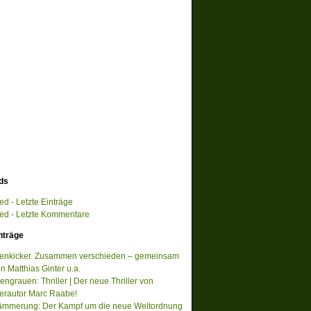
ds
d - Letzte Einträge
d - Letzte Kommentare
nträge
tenkicker. Zusammen verschieden – gemeinsam
on Matthias Ginter u.a.
ngrauen: Thriller | Der neue Thriller von
lerautor Marc Raabe!
ämmerung: Der Kampf um die neue Weltordnung