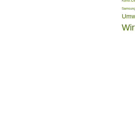
L
Kunst
Samsun
Umw
Wir