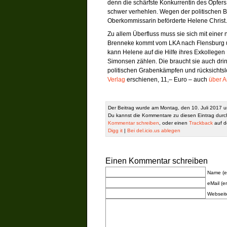
denn die schärfste Konkurrentin des Opfers
schwer verhehlen. Wegen der politischen Bris
Oberkommissarin beförderte Helene Christ.
Zu allem Überfluss muss sie sich mit eine
Brenneke kommt vom LKA nach Flensburg un
kann Helene auf die Hilfe ihres Exkollege
Simonsen zählen. Die braucht sie auch dri
politischen Grabenkämpfen und rücksichtslo
Verlag
erschienen, 11,– Euro – auch
über A
Der Beitrag wurde am Montag, den 10. Juli 2017 u
Du kannst die Kommentare zu diesen Eintrag dur
Kommentar schreiben
, oder einen
Trackback
auf de
Digg it
|
Bei del.icio.us ablegen
Einen Kommentar schreiben
Name (er
eMail (er
Webseit