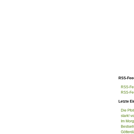
RSS-Fee
RSS-Fee
RSS-Fee
Letzte Ei
Die Pfo
stark! v
Im Morge
Bestsel
Götterd