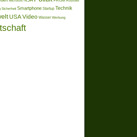
esen
Microsoft
PRISM
Roboter
Technik
Smartphone
g
Sicherheit
Startup
elt
Video
USA
Wasser
Werbung
tschaft