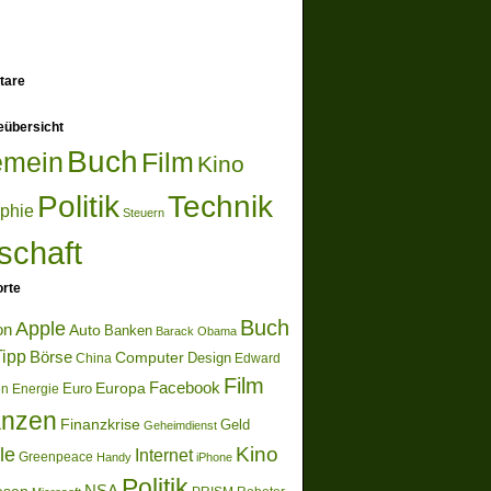
tare
eübersicht
Buch
emein
Film
Kino
Politik
Technik
ophie
Steuern
schaft
rte
Buch
Apple
on
Auto
Banken
Barack Obama
ipp
Börse
Computer
Design
China
Edward
Film
Europa
Facebook
Euro
en
Energie
anzen
Finanzkrise
Geld
Geheimdienst
Kino
le
Internet
Greenpeace
Handy
iPhone
Politik
NSA