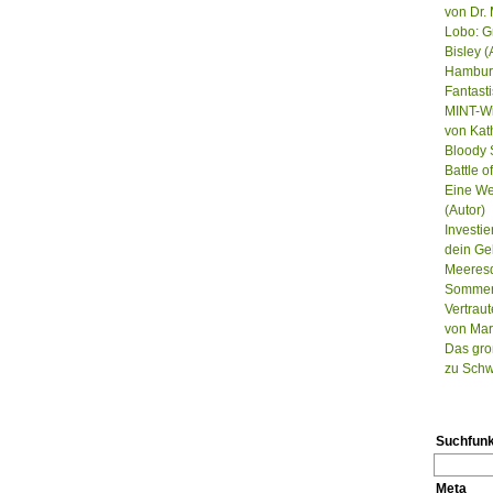
von Dr. 
Lobo: G
Bisley (
Hamburg
Fantast
MINT-Wi
von Kat
Bloody S
Battle 
Eine We
(Autor)
Investie
dein Ge
Meeresd
Sommer, 
Vertrau
von Mar
Das gro
zu Schw
Suchfunk
Meta