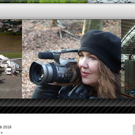
ab 2018
»