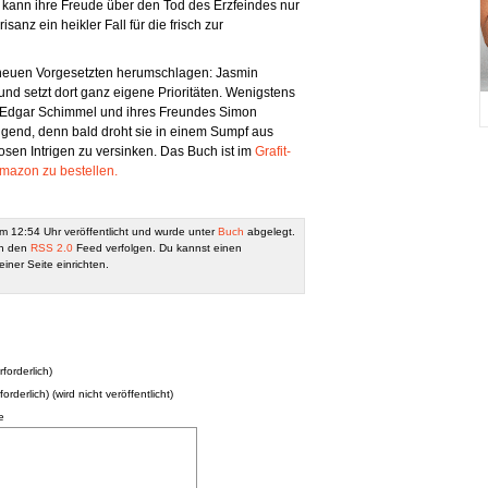
 kann ihre Freude über den Tod des Erzfeindes nur
anz ein heikler Fall für die frisch zur
r neuen Vorgesetzten herumschlagen: Jasmin
d setzt dort ganz eigene Prioritäten. Wenigstens
n Edgar Schimmel und ihres Freundes Simon
ngend, denn bald droht sie in einem Sumpf aus
sen Intrigen zu versinken. Das Buch ist im
Grafit-
mazon zu bestellen.
m 12:54 Uhr veröffentlicht und wurde unter
Buch
abgelegt.
ch den
RSS 2.0
Feed verfolgen. Du kannst einen
iner Seite einrichten.
forderlich)
forderlich) (wird nicht veröffentlicht)
e