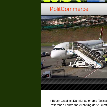
PolitCommerce
«
Bosch testet mit Daimler autonome Taxis 
Rotierende Fahrradbeleuchtung der Zukunft