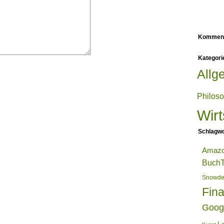
Kommen
Kategori
Allg
Philos
Wirt
Schlagwo
Amaz
BuchT
Snowd
Fin
Goog