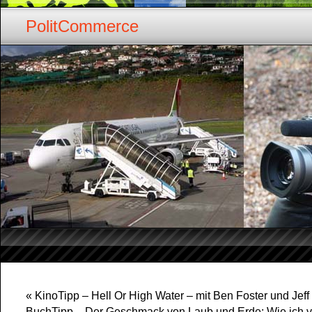
PolitCommerce
«
KinoTipp – Hell Or High Water – mit Ben Foster und Jef
BuchTipp – Der Geschmack von Laub und Erde: Wie ich ve