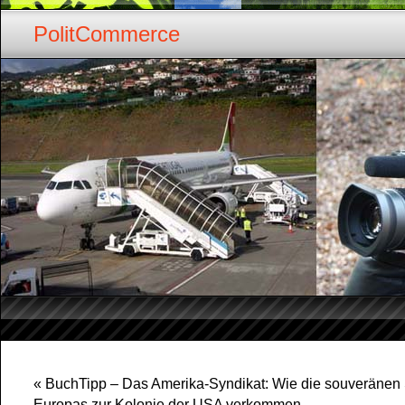
PolitCommerce
«
BuchTipp – Das Amerika-Syndikat: Wie die souveränen
Europas zur Kolonie der USA verkommen