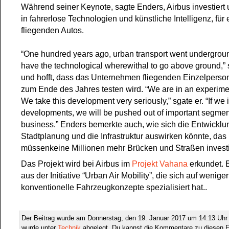
Während seiner Keynote, sagte Enders, Airbus investiert 
in fahrerlose Technologien und künstliche Intelligenz, für 
fliegenden Autos.
“One hundred years ago, urban transport went undergro
have the technological wherewithal to go above ground,”
und hofft, dass das Unternehmen fliegenden Einzelperso
zum Ende des Jahres testen wird. “We are in an experime
We take this development very seriously,” sgate er. “If we
developments, we will be pushed out of important segment
business.” Enders bemerkte auch, wie sich die Entwicklu
Stadtplanung und die Infrastruktur auswirken könnte, das 
müssenkeine Millionen mehr Brücken und Straßen investi
Das Projekt wird bei Airbus im
Projekt Vahana
erkundet. 
aus der Initiative “Urban Air Mobility”, die sich auf weniger
konventionelle Fahrzeugkonzepte spezialisiert hat..
Der Beitrag wurde am Donnerstag, den 19. Januar 2017 um 14:13 Uhr v
wurde unter
Technik
abgelegt. Du kannst die Kommentare zu diesen E