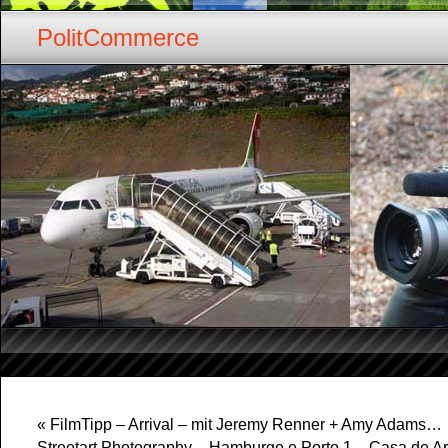
PolitCommerce
«
FilmTipp – Arrival – mit Jeremy Renner + Amy Adams…
Streetart Photography – Hamburgo e Porto 1 – Casa de Art