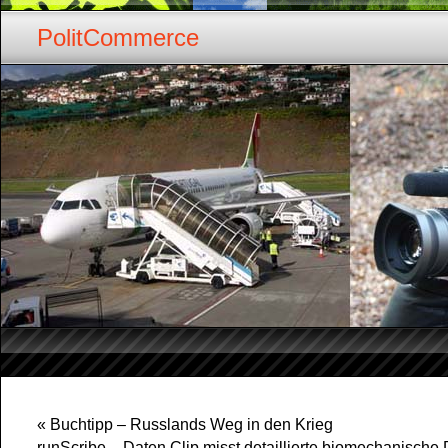
PolitCommerce
«
Buchtipp – Russlands Weg in den Krieg
runScribe – Daten Clip misst detaillierte biomechanische