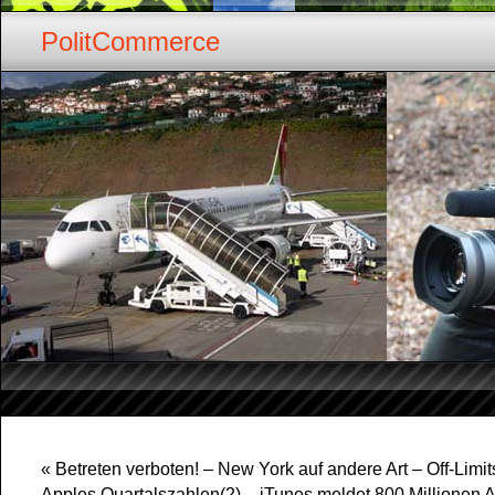
PolitCommerce
«
Betreten verboten! – New York auf andere Art – Off-Limit
Apples Quartalszahlen(2) – iTunes meldet 800 Millionen 