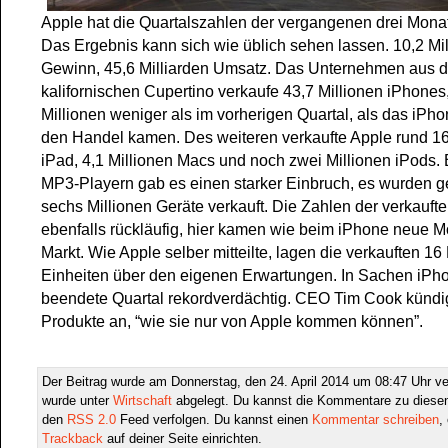
Apple hat die Quartalszahlen der vergangenen drei Monat
Das Ergebnis kann sich wie üblich sehen lassen. 10,2 Mil
Gewinn, 45,6 Milliarden Umsatz. Das Unternehmen aus 
kalifornischen Cupertino verkaufe 43,7 Millionen iPhones
Millionen weniger als im vorherigen Quartal, als das iPho
den Handel kamen. Des weiteren verkaufte Apple rund 16
iPad, 4,1 Millionen Macs und noch zwei Millionen iPods
MP3-Playern gab es einen starker Einbruch, es wurden g
sechs Millionen Geräte verkauft. Die Zahlen der verkauft
ebenfalls rückläufig, hier kamen wie beim iPhone neue M
Markt. Wie Apple selber mitteilte, lagen die verkauften 16
Einheiten über den eigenen Erwartungen. In Sachen iPh
beendete Quartal rekordverdächtig. CEO Tim Cook kündi
Produkte an, “wie sie nur von Apple kommen können”.
Der Beitrag wurde am Donnerstag, den 24. April 2014 um 08:47 Uhr ver
wurde unter
Wirtschaft
abgelegt. Du kannst die Kommentare zu diesen
den
RSS 2.0
Feed verfolgen. Du kannst einen
Kommentar schreiben
,
Trackback
auf deiner Seite einrichten.