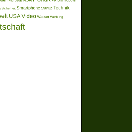
esen
Microsoft
PRISM
Roboter
Technik
Smartphone
g
Sicherheit
Startup
elt
Video
USA
Wasser
Werbung
tschaft