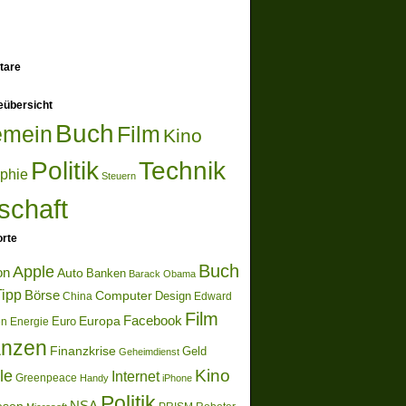
tare
eübersicht
Buch
emein
Film
Kino
Politik
Technik
ophie
Steuern
schaft
rte
Buch
Apple
on
Auto
Banken
Barack Obama
ipp
Börse
Computer
Design
China
Edward
Film
Europa
Facebook
Euro
en
Energie
anzen
Finanzkrise
Geld
Geheimdienst
Kino
le
Internet
Greenpeace
Handy
iPhone
Politik
NSA