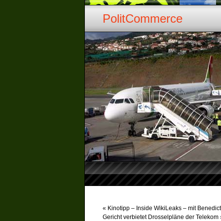
PolitCommerce
«
Kinotipp – Inside WikiLeaks – mit Benedi
Gericht verbietet Drosselpläne der Telekom