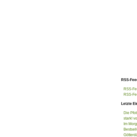
RSS-Fee
RSS-Fee
RSS-Fee
Letzte Ei
Die Pfo
stark! v
Im Morge
Bestsel
Götterd