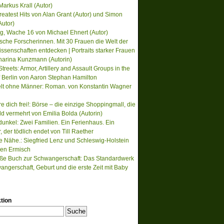
Markus Krall (Autor)
reatest Hits von Alan Grant (Autor) und Simon
Autor)
, Wache 16 von Michael Ehnert (Autor)
ische Forscherinnen. Mit 30 Frauen die Welt der
ssenschaften entdecken | Portraits starker Frauen
harina Kunzmann (Autorin)
treets: Armor, Artillery and Assault Groups in the
of Berlin von Aaron Stephan Hamilton
lt ohne Männer: Roman. von Konstantin Wagner
re dich frei!: Börse – die einzige Shoppingmall, die
ld vermehrt von Emilia Bolda (Autorin)
unkel: Zwei Familien. Ein Ferienhaus. Ein
der tödlich endet von Till Raether
te Nähe.: Siegfried Lenz und Schleswig-Holstein
en Ermisch
ße Buch zur Schwangerschaft: Das Standardwerk
angerschaft, Geburt und die erste Zeit mit Baby
tion