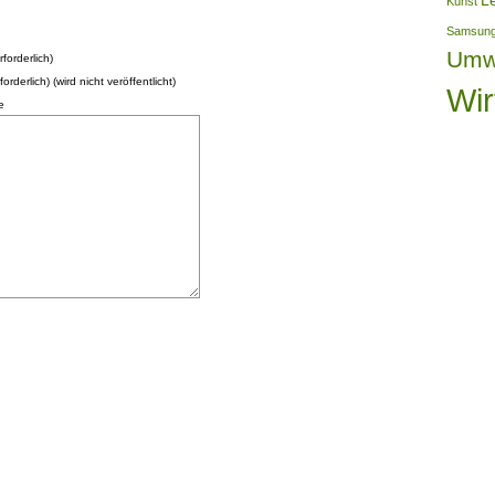
L
Kunst
Samsun
Umw
forderlich)
forderlich) (wird nicht veröffentlicht)
Wir
e