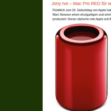
Jony Ive – Mac Pro RED für w
Pünktlich zum 20. Geburtstag von Apple ha
Marc Newson einen einzigartigen und einma
produziert. Dieser stylische rote Apple soll