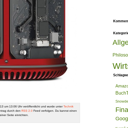
Kommen
Kategori
Allg
Philos
Wirt
Schlagwo
Amaz
BuchT
Snowd
13 um 13:06 Uhr veröffentlicht und wurde unter
Technik
Fin
ntrag durch den
RSS 2.0
Feed verfolgen. Du kannst einen
iner Seite einrichten.
Goog