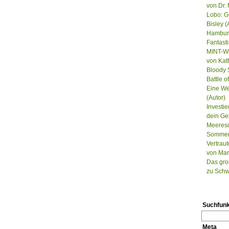
von Dr. 
Lobo: G
Bisley (
Hamburg
Fantast
MINT-Wi
von Kat
Bloody S
Battle 
Eine We
(Autor)
Investie
dein Ge
Meeresd
Sommer, 
Vertrau
von Mar
Das gro
zu Schw
Suchfunk
Meta