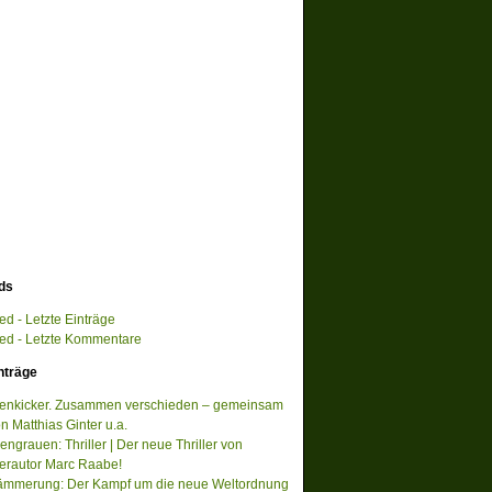
ds
d - Letzte Einträge
d - Letzte Kommentare
nträge
tenkicker. Zusammen verschieden – gemeinsam
on Matthias Ginter u.a.
ngrauen: Thriller | Der neue Thriller von
lerautor Marc Raabe!
ämmerung: Der Kampf um die neue Weltordnung