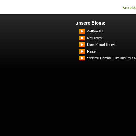
Anmeld
unsere Blogs:
AufKurs88
Naturmedi
KunstKulturLifestyle
Reisen
Steinmill-Hommel Film und Press