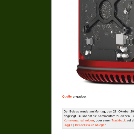
Quelle
engadget
Der Beitrag wurde am Montag, den 28. Oktober 20
abgelegt. Du kannst die Kommentare zu diesen Ei
Kommentar schreiben
, oder einen
Trackback
auf de
Digg it
|
Bei del.icio.us ablegen